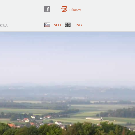
0
kosov
SLO
ENG
ŽBA